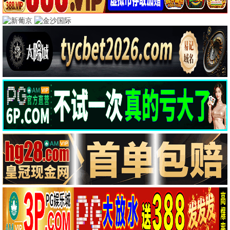
豆瓣高分经典
肖申克的救赎
霸王别姬
剧情
文艺