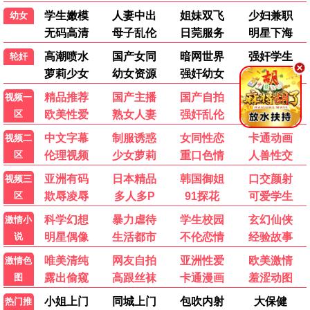
英雄本色
大话西游
黑帮
喜剧
无间道
黄飞鸿