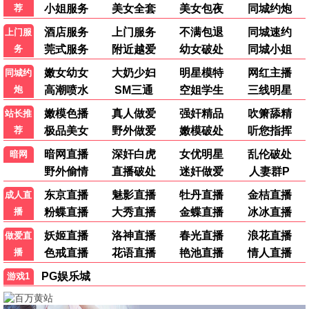
警匪
武侠
赌神
倩女幽魂
动作
奇幻