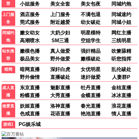
警匪
武侠
赌神
倩女幽魂
动作
奇幻