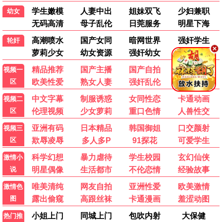
英雄本色
大话西游
黑帮
喜剧
无间道
黄飞鸿