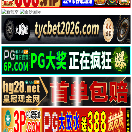
豆瓣高分经典
肖申克的救赎
霸王别姬
剧情
文艺